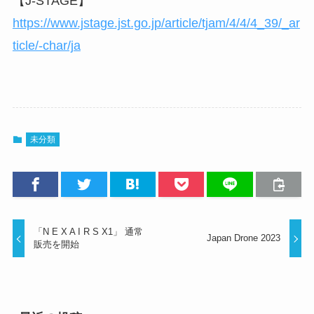
【J-STAGE】
https://www.jstage.jst.go.jp/article/tjam/4/4/4_39/_ar
ticle/-char/ja
未分類
「N E X A I R S X1」 通常
Japan Drone 2023
販売を開始